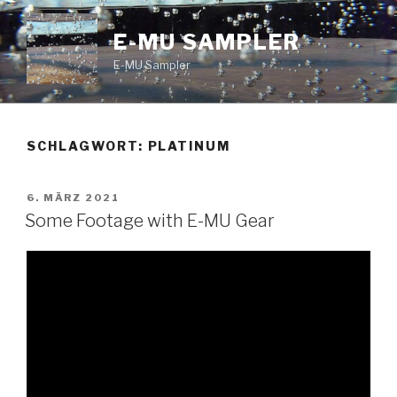
Zum
Inhalt
E-MU SAMPLER
springen
E-MU Sampler
SCHLAGWORT:
PLATINUM
VERÖFFENTLICHT
6. MÄRZ 2021
AM
Some Footage with E-MU Gear